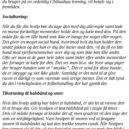
du bruger på en ordentlig Chihuahua træning, vil betale sig i
fremtiden.
Socialisering:
Når du får din hvalp bør du tage den med dig allevegne samt lade
en masse forskellige mennesker holde den og kæle med den. På den
måde får du en lille hund som ikke er bange for noget eller nogen.
Det giver en meget social hund, hvorimod hvis du kun holder den
under jakken og det kun er dig der kæler med den, vil du få en lille
hund med ejerfornemmelser over dig og som ikke kan tåle andre.
Ofte ser man at de gøer hele tiden samt bider efter andre mennesker
der forsøger at kæle for den. Det ser man bl.a. ske hvor unge piger
der bruger hunden som et “smykke”. Det er synd for disse hunde,
de er utrygge og slet ikke glade. Samtidig er det med til at give
racen et dårligt ry som værende små arrige bæster. Det er lidt synd
da det i virkeligheden er fejlbehandling der har gjordt det.
Tilvænning til halsbånd og snor:
Hvis din hvalp aldrig har båret et halsbånd, er det let at vænne den
til at bruge det. Giv hvalpen et løst halsbånd på i nogle få timer.
Den vil måske forsøge at kradse det af, men gradvist vil den tage det
som en selvfølgelighed. Væn hvalpen til snoren ved at fastgøre
snoren til halsbåndet og lad den trække snoren rundt. Når hvalpen
har vænnet sig til det, så tag forsigtigt snoren op og træk den blidt i