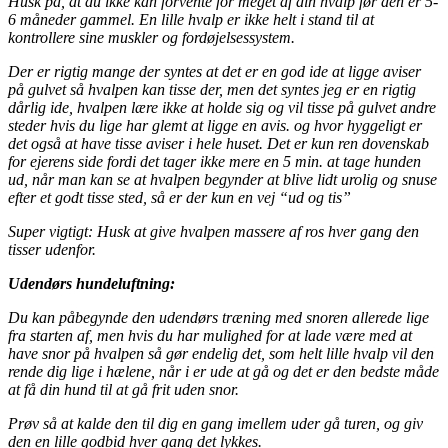
Husk på, at du ikke kan forvente for meget af din hvalp før den er 5-
6 måneder gammel. En lille hvalp er ikke helt i stand til at
kontrollere sine muskler og fordøjelsessystem.
Der er rigtig mange der syntes at det er en god ide at ligge aviser
på gulvet så hvalpen kan tisse der, men det syntes jeg er en rigtig
dårlig ide, hvalpen lære ikke at holde sig og vil tisse på gulvet andre
steder hvis du lige har glemt at ligge en avis. og hvor hyggeligt er
det også at have tisse aviser i hele huset. Det er kun ren dovenskab
for ejerens side fordi det tager ikke mere en 5 min. at tage hunden
ud, når man kan se at hvalpen begynder at blive lidt urolig og snuse
efter et godt tisse sted, så er der kun en vej “ud og tis”
Super vigtigt: Husk at give hvalpen massere af ros hver gang den
tisser udenfor.
Udendørs hundeluftning:
Du kan påbegynde den udendørs træning med snoren allerede lige
fra starten af, men hvis du har mulighed for at lade være med at
have snor på hvalpen så gør endelig det, som helt lille hvalp vil den
rende dig lige i hælene, når i er ude at gå og det er den bedste måde
at få din hund til at gå frit uden snor.
Prøv så at kalde den til dig en gang imellem uder gå turen, og giv
den en lille godbid hver gang det lykkes.