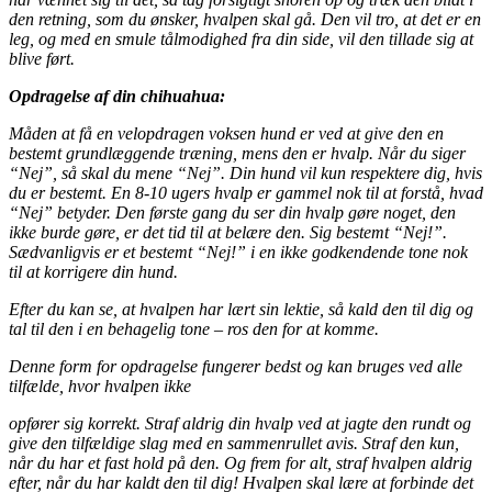
den retning, som du ønsker, hvalpen skal gå. Den vil tro, at det er en
leg, og med en smule tålmodighed fra din side, vil den tillade sig at
blive ført.
Opdragelse af din chihuahua:
Måden at få en velopdragen voksen hund er ved at give den en
bestemt grundlæggende træning, mens den er hvalp. Når du siger
“Nej”, så skal du mene “Nej”. Din hund vil kun respektere dig, hvis
du er bestemt. En 8-10 ugers hvalp er gammel nok til at forstå, hvad
“Nej” betyder. Den første gang du ser din hvalp gøre noget, den
ikke burde gøre, er det tid til at belære den. Sig bestemt “Nej!”.
Sædvanligvis er et bestemt “Nej!” i en ikke godkendende tone nok
til at korrigere din hund.
Efter du kan se, at hvalpen har lært sin lektie, så kald den til dig og
tal til den i en behagelig tone – ros den for at komme.
Denne form for opdragelse fungerer bedst og kan bruges ved alle
tilfælde, hvor hvalpen ikke
opfører sig korrekt. Straf aldrig din hvalp ved at jagte den rundt og
give den tilfældige slag med en sammenrullet avis. Straf den kun,
når du har et fast hold på den. Og frem for alt, straf hvalpen aldrig
efter, når du har kaldt den til dig! Hvalpen skal lære at forbinde det