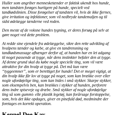
Huller som angriber mennesketænder er faktisk ukendt hos hunde,
men tandsten forøges hurtigere på hunde, specielt ved
tandkødslinien. Disse forøgelser af tandsten vil, hvis de ikke fjernes,
give irritation og infektioner, som vil nedbryde tandemaljen og til
sidst ødelægge tænderne ved roden.
Den meste af de voksne hundes tygning, er deres forsøg på selv at
gøre noget ved dette problem.
At redde sine ejendele fra ødelæggelse, sikre den rette udvikling af
hvalpens tænder og kæbe, at give en tandrensning og
tandkødsmassage afhænger derfor af, at hunden har en let adgang
til noget passende at tygge, når dens instinkter befaler den at tygge.
Af denne grund skal du købe nogle specielle ting, som vil være
attraktive for din hvalp at tygge på. Det må kun være
“tyggeemner”, som er berettiget for hunde! Det er meget vigtigt, at
din hvalp ikke får lov at tygge på noget, som kan brække over eller
nogle ufordøjelige ting, som kan bides i små stykker. Skarpe stykker,
som eksempelvis ben, kan brækkes i stykker af hunden, perforere
dens indre spiseveje og dræbe. Små stykker af nogle ufordøjelige
ting så som gummi- elle plastik legetøj, kan forårsage forstoppelse,
som, hvis det ikke opdages, giver en pinefuld død, medmindre der
foretages en korrekt operation.
Kennel Dee Kay