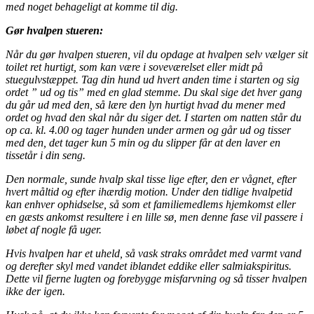
med noget behageligt at komme til dig.
Gør hvalpen stueren:
Når du gør hvalpen stueren, vil du opdage at hvalpen selv vælger sit
toilet ret hurtigt, som kan være i soveværelset eller midt på
stuegulvstæppet. Tag din hund ud hvert anden time i starten og sig
ordet ” ud og tis” med en glad stemme. Du skal sige det hver gang
du går ud med den, så lære den lyn hurtigt hvad du mener med
ordet og hvad den skal når du siger det. I starten om natten står du
op ca. kl. 4.00 og tager hunden under armen og går ud og tisser
med den, det tager kun 5 min og du slipper får at den laver en
tissetår i din seng.
Den normale, sunde hvalp skal tisse lige efter, den er vågnet, efter
hvert måltid og efter ihærdig motion. Under den tidlige hvalpetid
kan enhver ophidselse, så som et familiemedlems hjemkomst eller
en gæsts ankomst resultere i en lille sø, men denne fase vil passere i
løbet af nogle få uger.
Hvis hvalpen har et uheld, så vask straks området med varmt vand
og derefter skyl med vandet iblandet eddike eller salmiakspiritus.
Dette vil fjerne lugten og forebygge misfarvning og så tisser hvalpen
ikke der igen.